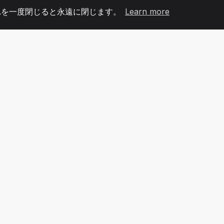
れを一度閉じると永遠に閉じます。
Learn more
60
+36
7
メンバー
COUNTRIES
オフィ