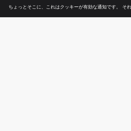
ちょっとそこに、これはクッキーが有効な通知です。 そ
2008
+
ESTABLISHED
熱心なチーム