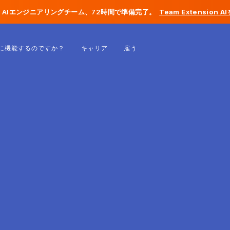
AIエンジニアリングチーム、72時間で準備完了。
Team Extension 
ベルギー
に機能するのですか？
キャリア
雇う
フランス
アイルランド
オランダ
スイス
アメリカ合衆国
ボスニア・ヘルツェゴビナ
エストニア
ラトビア
モルドバ