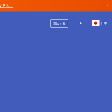
AIを見る →
×
日本語
カナダ
英語
JA
日本
開始する
ドイツ
リヒテンシュタイン
ノルウェー
日本
ブルガリア
クロアチア
リトアニア
モンテネグロ