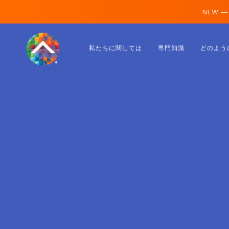
NEW —
オーストリア
私たちに関しては
専門知識
どのよう
フィンランド
アイスランド
ルクセンブルク
スウェーデン
イギリス
アルバニア
チェコ
ハンガリー
北マケドニア