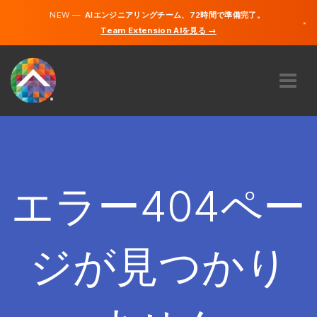
NEW —
AIエンジニアリングチーム、72時間で準備完了。
×
Team Extension AIを見る →
日本語
英語
私たちに関しては
専門知識
どのように機能するのですか？
キャリア
エラー404ペー
雇う
日本
ジが見つかり
JA
開始する