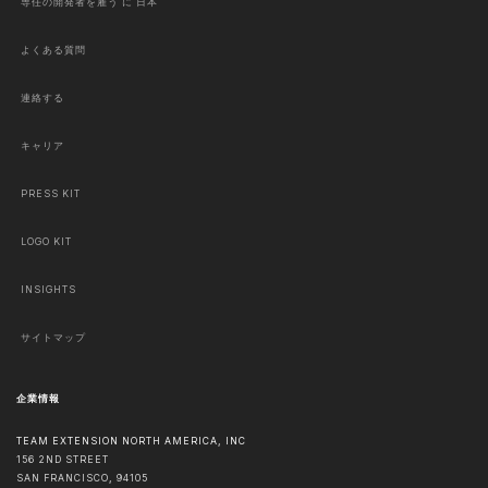
専任の開発者を雇う に 日本
よくある質問
連絡する
キャリア
PRESS KIT
LOGO KIT
INSIGHTS
サイトマップ
企業情報
TEAM EXTENSION NORTH AMERICA, INC
156 2ND STREET
SAN FRANCISCO
,
94105