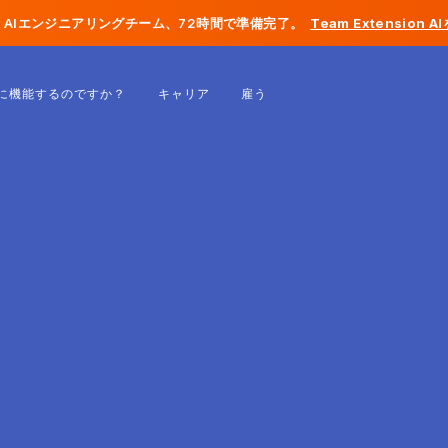
AIエンジニアリングチーム、72時間で準備完了。
Team Extension 
ベルギー
に機能するのですか？
キャリア
雇う
フランス
アイルランド
オランダ
スイス
アメリカ合衆国
ボスニア・ヘルツェゴビナ
エストニア
ラトビア
モルドバ