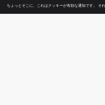
ちょっとそこに、これはクッキーが有効な通知です。 そ
2008
+
ESTABLISHED
熱心なチーム