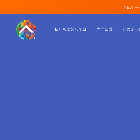
NEW —
オーストリア
私たちに関しては
専門知識
どのよう
フィンランド
アイスランド
ルクセンブルク
スウェーデン
イギリス
アルバニア
チェコ
ハンガリー
北マケドニア