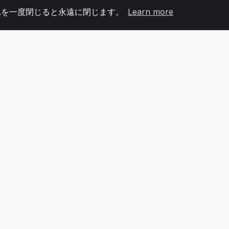
れを一度閉じると永遠に閉じます。
Learn more
60
+36
7
メンバー
COUNTRIES
オフィ