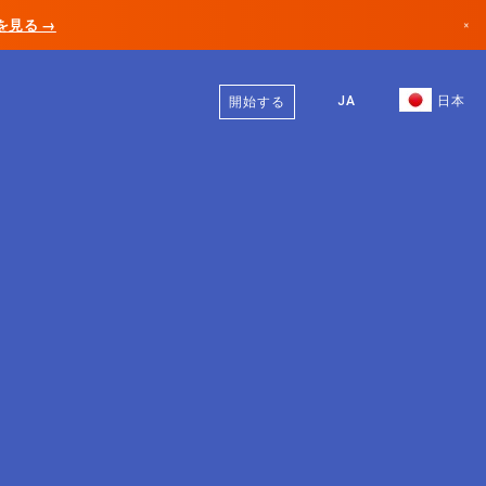
AIを見る →
×
日本語
カナダ
英語
JA
日本
開始する
ドイツ
リヒテンシュタイン
ノルウェー
日本
ブルガリア
クロアチア
リトアニア
モンテネグロ