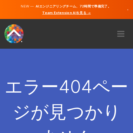
NEW —
AIエンジニアリングチーム、72時間で準備完了。
×
Team Extension AIを見る →
日本語
英語
私たちに関しては
専門知識
どのように機能するのですか？
キャリア
エラー404ペー
雇う
日本
ジが見つかり
JA
開始する