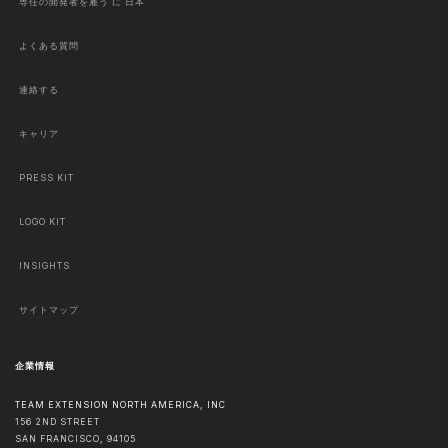
専任の開発者を雇う に 日本
よくある質問
連絡する
キャリア
PRESS KIT
LOGO KIT
INSIGHTS
サイトマップ
企業情報
TEAM EXTENSION NORTH AMERICA, INC
156 2ND STREET
SAN FRANCISCO
,
94105