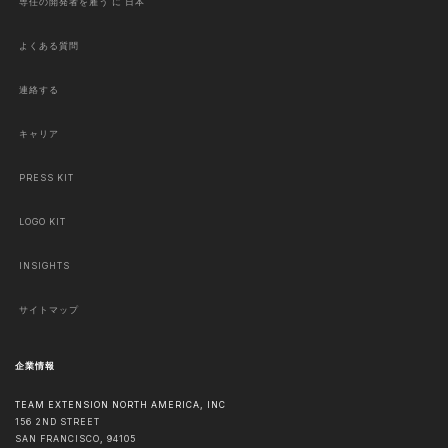
専任の開発者を雇う に 日本
よくある質問
連絡する
キャリア
PRESS KIT
LOGO KIT
INSIGHTS
サイトマップ
企業情報
TEAM EXTENSION NORTH AMERICA, INC
156 2ND STREET
SAN FRANCISCO
,
94105