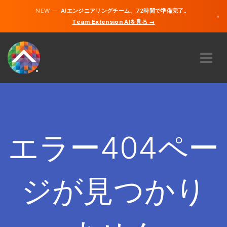
NEW —
AIエンジニアリングチーム、72時間で準備完了。
×
Team Extension AIを見る →
日本語
英語
私たちに関しては
専門知識
どのように機能するのですか？
キャリア
エラー404ペー
雇う
日本
ジが見つかり
JA
開始する