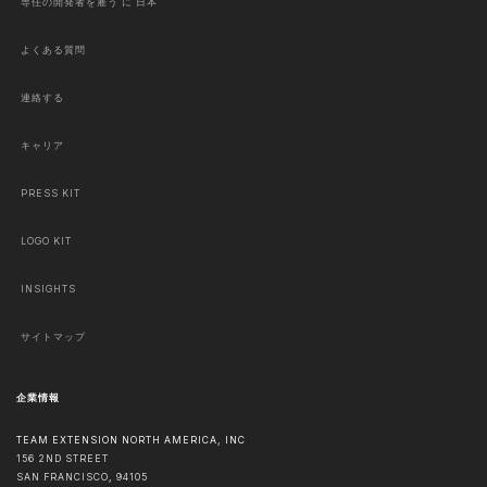
専任の開発者を雇う に 日本
よくある質問
連絡する
キャリア
PRESS KIT
LOGO KIT
INSIGHTS
サイトマップ
企業情報
TEAM EXTENSION NORTH AMERICA, INC
156 2ND STREET
SAN FRANCISCO
,
94105