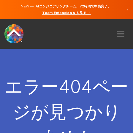
NEW —
AIエンジニアリングチーム、72時間で準備完了。
×
Team Extension AIを見る →
日本語
英語
私たちに関しては
専門知識
どのように機能するのですか？
キャリア
エラー404ペー
雇う
日本
ジが見つかり
JA
開始する