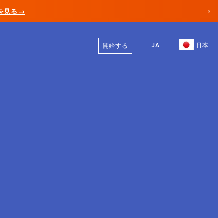
AIを見る →
×
日本語
カナダ
英語
JA
日本
開始する
ドイツ
リヒテンシュタイン
ノルウェー
日本
ブルガリア
クロアチア
リトアニア
モンテネグロ