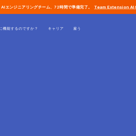
AIエンジニアリングチーム、72時間で準備完了。
Team Extension 
ベルギー
に機能するのですか？
キャリア
雇う
フランス
アイルランド
オランダ
スイス
アメリカ合衆国
ボスニア・ヘルツェゴビナ
エストニア
ラトビア
モルドバ