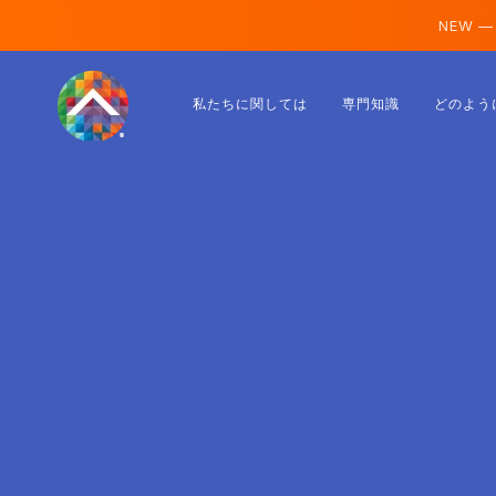
NEW —
オーストリア
私たちに関しては
専門知識
どのよう
フィンランド
アイスランド
ルクセンブルク
スウェーデン
イギリス
アルバニア
チェコ
ハンガリー
北マケドニア