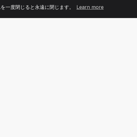
れを一度閉じると永遠に閉じます。
Learn more
60
+36
7
メンバー
COUNTRIES
オフィ