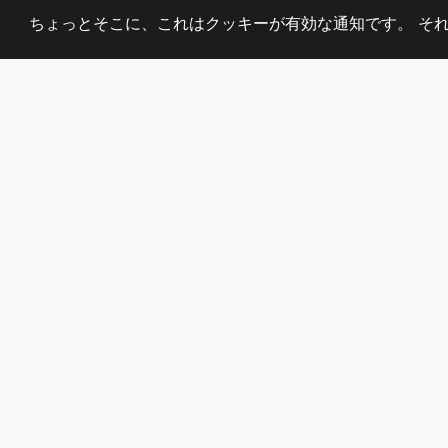
ちょっとそこに、これはクッキーが有効な通知です。 そ
2008
+
ESTABLISHED
熱心なチーム