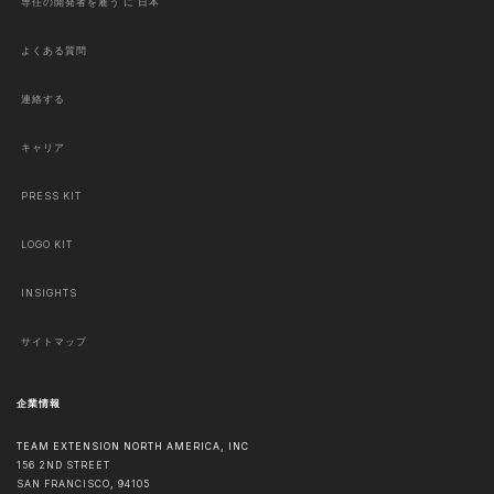
専任の開発者を雇う に 日本
よくある質問
連絡する
キャリア
PRESS KIT
LOGO KIT
INSIGHTS
サイトマップ
企業情報
TEAM EXTENSION NORTH AMERICA, INC
156 2ND STREET
SAN FRANCISCO
,
94105