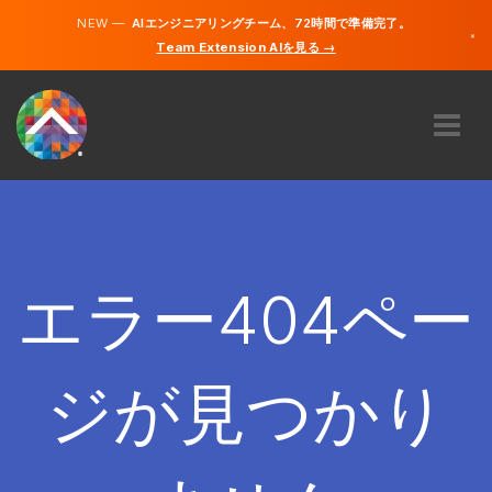
NEW —
AIエンジニアリングチーム、72時間で準備完了。
×
Team Extension AIを見る →
日本語
英語
私たちに関しては
専門知識
どのように機能するのですか？
キャリア
エラー404ペー
雇う
日本
ジが見つかり
JA
開始する