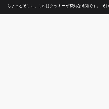
ちょっとそこに、これはクッキーが有効な通知です。 そ
2008
+
ESTABLISHED
熱心なチーム