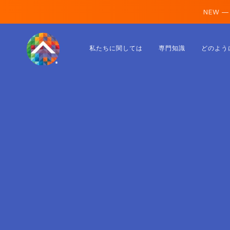
NEW —
オーストリア
私たちに関しては
専門知識
どのよう
フィンランド
アイスランド
ルクセンブルク
スウェーデン
イギリス
アルバニア
チェコ
ハンガリー
北マケドニア