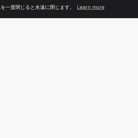
れを一度閉じると永遠に閉じます。
Learn more
60
+36
7
メンバー
COUNTRIES
オフィ