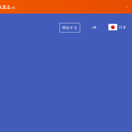
AIを見る →
×
日本語
カナダ
英語
JA
日本
開始する
ドイツ
リヒテンシュタイン
ノルウェー
日本
ブルガリア
クロアチア
リトアニア
モンテネグロ