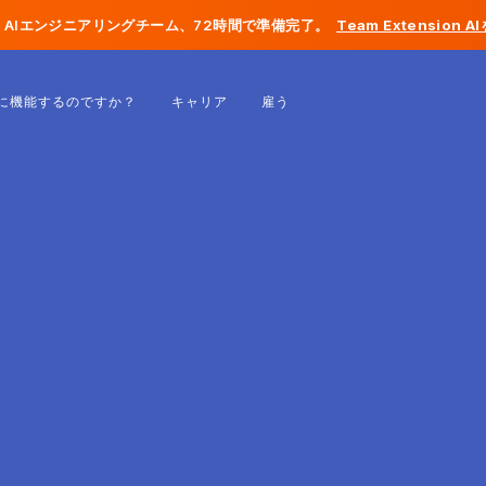
AIエンジニアリングチーム、72時間で準備完了。
Team Extension 
ベルギー
に機能するのですか？
キャリア
雇う
フランス
アイルランド
オランダ
スイス
アメリカ合衆国
ボスニア・ヘルツェゴビナ
エストニア
ラトビア
モルドバ