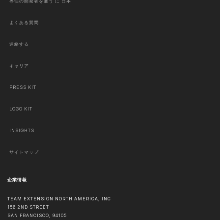
専任の開発者を雇う に 日本
よくある質問
連絡する
キャリア
PRESS KIT
LOGO KIT
INSIGHTS
サイトマップ
企業情報
TEAM EXTENSION NORTH AMERICA, INC
156 2ND STREET
SAN FRANCISCO
,
94105