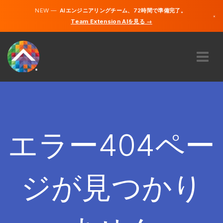
NEW —
AIエンジニアリングチーム、72時間で準備完了。
×
Team Extension AIを見る →
日本語
英語
私たちに関しては
専門知識
どのように機能するのですか？
キャリア
エラー404ペー
雇う
日本
ジが見つかり
JA
開始する