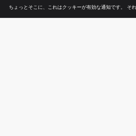
ちょっとそこに、これはクッキーが有効な通知です。 そ
2008
+
ESTABLISHED
熱心なチーム