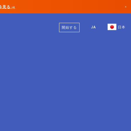
AIを見る →
×
日本語
カナダ
英語
JA
日本
開始する
ドイツ
リヒテンシュタイン
ノルウェー
日本
ブルガリア
クロアチア
リトアニア
モンテネグロ