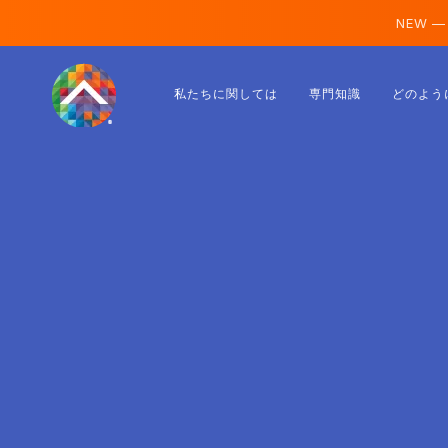
NEW —
オーストリア
私たちに関しては
専門知識
どのよう
フィンランド
アイスランド
ルクセンブルク
スウェーデン
イギリス
アルバニア
チェコ
ハンガリー
北マケドニア