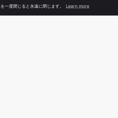
れを一度閉じると永遠に閉じます。
Learn more
60
+36
7
メンバー
COUNTRIES
オフィ