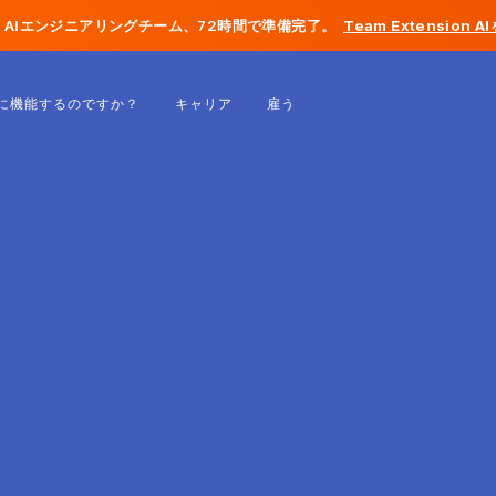
AIエンジニアリングチーム、72時間で準備完了。
Team Extension 
ベルギー
に機能するのですか？
キャリア
雇う
フランス
アイルランド
オランダ
スイス
アメリカ合衆国
ボスニア・ヘルツェゴビナ
エストニア
ラトビア
モルドバ