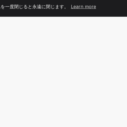
れを一度閉じると永遠に閉じます。
Learn more
60
+36
7
メンバー
COUNTRIES
オフィ