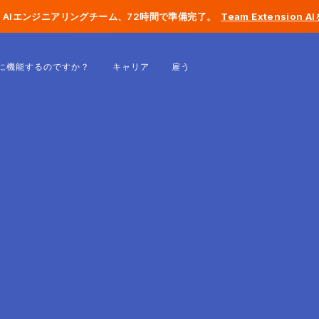
AIエンジニアリングチーム、72時間で準備完了。
Team Extension 
ベルギー
に機能するのですか？
キャリア
雇う
フランス
アイルランド
オランダ
スイス
アメリカ合衆国
ボスニア・ヘルツェゴビナ
エストニア
ラトビア
モルドバ