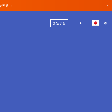
AIを見る →
×
日本語
カナダ
英語
JA
日本
開始する
ドイツ
リヒテンシュタイン
ノルウェー
日本
ブルガリア
クロアチア
リトアニア
モンテネグロ