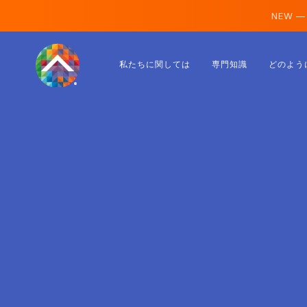
NEW —
オーストリア
私たちに関しては
専門知識
どのよう
フィンランド
アイスランド
ルクセンブルク
スウェーデン
イギリス
アルバニア
チェコ
ハンガリー
北マケドニア