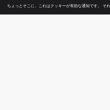
ちょっとそこに、これはクッキーが有効な通知です。 そ
2008
+
ESTABLISHED
熱心なチーム