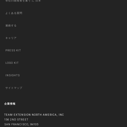
専任の開発者を雇う に 日本
よくある質問
連絡する
キャリア
PRESS KIT
LOGO KIT
INSIGHTS
サイトマップ
企業情報
TEAM EXTENSION NORTH AMERICA, INC
156 2ND STREET
SAN FRANCISCO
,
94105