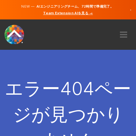
NEW —
AIエンジニアリングチーム、72時間で準備完了。
×
Team Extension AIを見る →
日本語
英語
私たちに関しては
専門知識
どのように機能するのですか？
キャリア
エラー404ペー
雇う
日本
ジが見つかり
JA
開始する