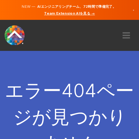
NEW —
AIエンジニアリングチーム、72時間で準備完了。
×
Team Extension AIを見る →
日本語
英語
私たちに関しては
専門知識
どのように機能するのですか？
キャリア
エラー404ペー
雇う
日本
ジが見つかり
JA
開始する