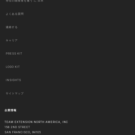
専任の開発者を雇う に 日本
よくある質問
連絡する
キャリア
PRESS KIT
LOGO KIT
INSIGHTS
サイトマップ
企業情報
TEAM EXTENSION NORTH AMERICA, INC
156 2ND STREET
SAN FRANCISCO
,
94105