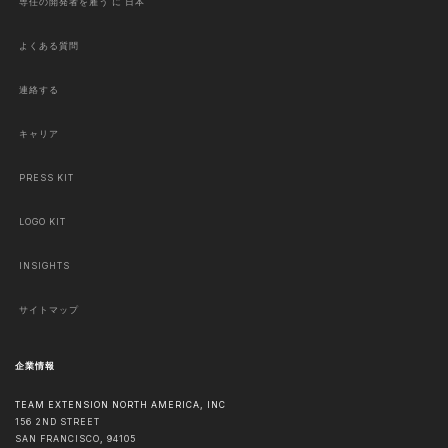
専任の開発者を雇う に 日本
よくある質問
連絡する
キャリア
PRESS KIT
LOGO KIT
INSIGHTS
サイトマップ
企業情報
TEAM EXTENSION NORTH AMERICA, INC
156 2ND STREET
SAN FRANCISCO
,
94105