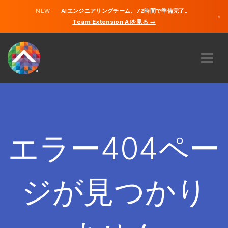
NEW —
AIエンジニアリングチーム、72時間で準備完了。
×
Team Extension AIを見る →
日本語
英語
私たちに関しては
専門知識
どのように機能するのですか？
キャリア
エラー404ペー
雇う
日本
ジが見つかり
JA
開始する