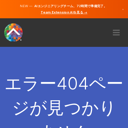
NEW —
AIエンジニアリングチーム、72時間で準備完了。
×
Team Extension AIを見る →
日本語
英語
私たちに関しては
専門知識
どのように機能するのですか？
キャリア
エラー404ペー
雇う
日本
ジが見つかり
JA
開始する