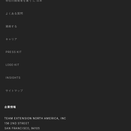
専任の開発者を雇う に 日本
よくある質問
連絡する
キャリア
PRESS KIT
LOGO KIT
INSIGHTS
サイトマップ
企業情報
TEAM EXTENSION NORTH AMERICA, INC
156 2ND STREET
SAN FRANCISCO
,
94105