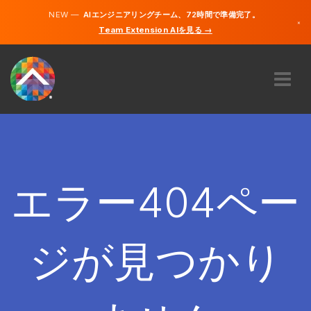
NEW —
AIエンジニアリングチーム、72時間で準備完了。
×
Team Extension AIを見る →
日本語
英語
私たちに関しては
専門知識
どのように機能するのですか？
キャリア
エラー404ペー
雇う
日本
ジが見つかり
JA
開始する