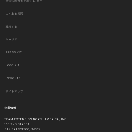
専任の開発者を雇う に 日本
よくある質問
連絡する
キャリア
PRESS KIT
LOGO KIT
INSIGHTS
サイトマップ
企業情報
TEAM EXTENSION NORTH AMERICA, INC
156 2ND STREET
SAN FRANCISCO
,
94105