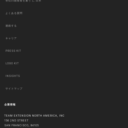
専任の開発者を雇う に 日本
よくある質問
連絡する
キャリア
PRESS KIT
LOGO KIT
INSIGHTS
サイトマップ
企業情報
TEAM EXTENSION NORTH AMERICA, INC
156 2ND STREET
SAN FRANCISCO
,
94105