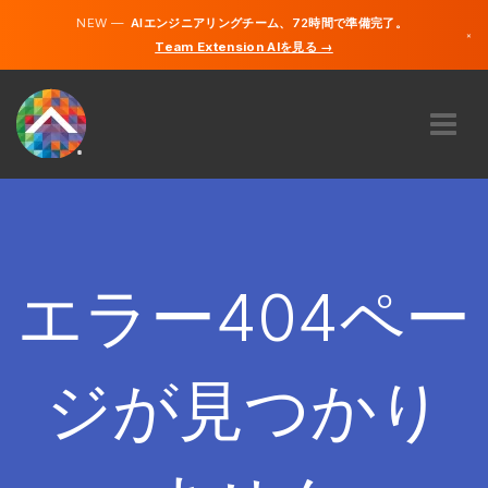
NEW —
AIエンジニアリングチーム、72時間で準備完了。
×
Team Extension AIを見る →
日本語
英語
私たちに関しては
専門知識
どのように機能するのですか？
キャリア
エラー404ペー
雇う
日本
ジが見つかり
JA
開始する