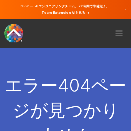
NEW —
AIエンジニアリングチーム、72時間で準備完了。
×
Team Extension AIを見る →
日本語
英語
私たちに関しては
専門知識
どのように機能するのですか？
キャリア
エラー404ペー
雇う
日本
ジが見つかり
JA
開始する