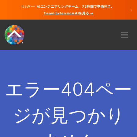
NEW —
AIエンジニアリングチーム、72時間で準備完了。
×
Team Extension AIを見る →
日本語
英語
私たちに関しては
専門知識
どのように機能するのですか？
キャリア
エラー404ペー
雇う
日本
ジが見つかり
JA
開始する