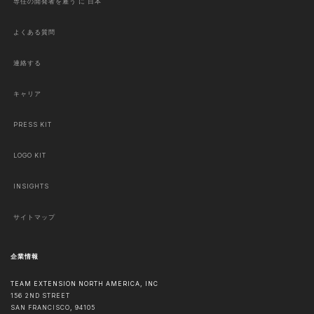
専任の開発者を雇う に 日本
よくある質問
連絡する
キャリア
PRESS KIT
LOGO KIT
INSIGHTS
サイトマップ
企業情報
TEAM EXTENSION NORTH AMERICA, INC
156 2ND STREET
SAN FRANCISCO
,
94105