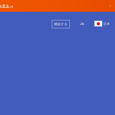
AIを見る →
×
日本語
カナダ
英語
JA
日本
開始する
ドイツ
リヒテンシュタイン
ノルウェー
日本
ブルガリア
クロアチア
リトアニア
モンテネグロ