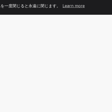
れを一度閉じると永遠に閉じます。
Learn more
60
+36
7
メンバー
COUNTRIES
オフィ