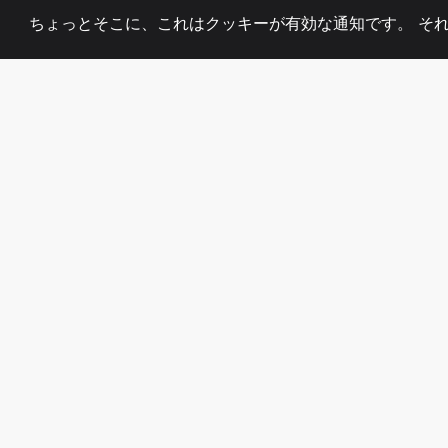
ちょっとそこに、これはクッキーが有効な通知です。 そ
2008
+
ESTABLISHED
熱心なチーム