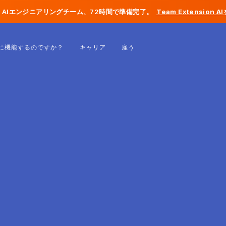
AIエンジニアリングチーム、72時間で準備完了。
Team Extension 
ベルギー
に機能するのですか？
キャリア
雇う
フランス
アイルランド
オランダ
スイス
アメリカ合衆国
ボスニア・ヘルツェゴビナ
エストニア
ラトビア
モルドバ