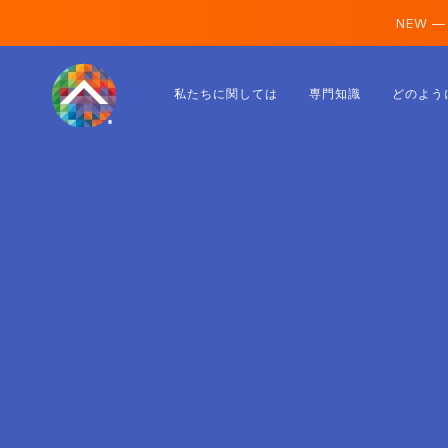
NEW —
オーストリア
私たちに関しては
専門知識
どのよう
フィンランド
アイスランド
ルクセンブルク
スウェーデン
イギリス
アルバニア
チェコ
ハンガリー
北マケドニア