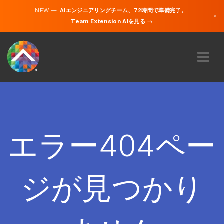
NEW —
AIエンジニアリングチーム、72時間で準備完了。
×
Team Extension AIを見る →
日本語
英語
私たちに関しては
専門知識
どのように機能するのですか？
キャリア
エラー404ペー
雇う
日本
ジが見つかり
JA
開始する