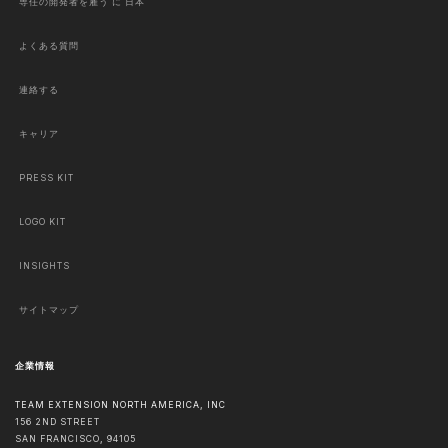
専任の開発者を雇う に 日本
よくある質問
連絡する
キャリア
PRESS KIT
LOGO KIT
INSIGHTS
サイトマップ
企業情報
TEAM EXTENSION NORTH AMERICA, INC
156 2ND STREET
SAN FRANCISCO
,
94105