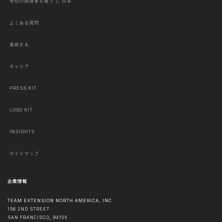
専任の開発者を雇う に 日本
よくある質問
連絡する
キャリア
PRESS KIT
LOGO KIT
INSIGHTS
サイトマップ
企業情報
TEAM EXTENSION NORTH AMERICA, INC
156 2ND STREET
SAN FRANCISCO
,
94105