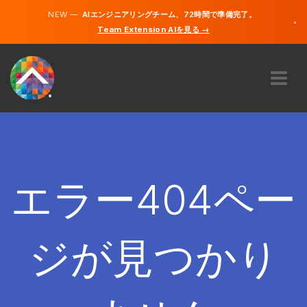
NEW —
AIエンジニアリングチーム、72時間で準備完了。
×
Team Extension AIを見る →
日本語
英語
私たちに関しては
専門知識
どのように機能するのですか？
キャリア
エラー404ペー
雇う
日本
ジが見つかり
JA
開始する