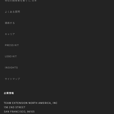
専任の開発者を雇う に 日本
よくある質問
連絡する
キャリア
PRESS KIT
LOGO KIT
INSIGHTS
サイトマップ
企業情報
TEAM EXTENSION NORTH AMERICA, INC
156 2ND STREET
SAN FRANCISCO
,
94105