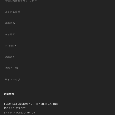
専任の開発者を雇う に 日本
よくある質問
連絡する
キャリア
PRESS KIT
LOGO KIT
INSIGHTS
サイトマップ
企業情報
TEAM EXTENSION NORTH AMERICA, INC
156 2ND STREET
SAN FRANCISCO
,
94105