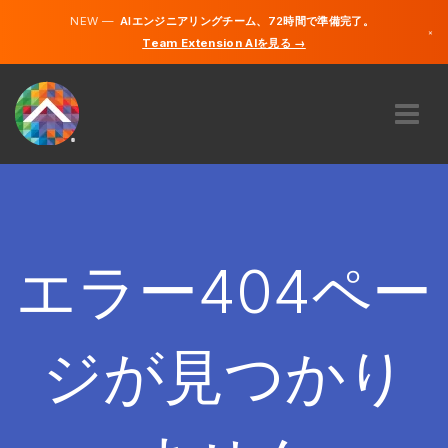
NEW —
AIエンジニアリングチーム、72時間で準備完了。
×
Team Extension AIを見る →
日本語
英語
私たちに関しては
専門知識
どのように機能するのですか？
キャリア
エラー404ペー
雇う
日本
ジが見つかり
JA
開始する